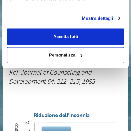
di stress post-traumatico ha rilevato che
coloro che hanno imparato il Programma
Mostra dettagli
di Meditazione Trascendentale hanno
mostrato, dopo quattro mesi, a differenza
Accetta tutti
dei pazienti assegnati in modo casuale a
ricevere psicoterapia, una riduzione
Personalizza
significativa dell’insonnia.
Ref. Journal of Counseling and
Development 64: 212–215, 1985