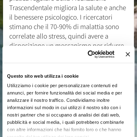
Trascendentale migliora la salute e anche
il benessere psicologico. I ricercatori
stimano che il 70-90% di malattia sono
correlate allo stress, quindi avere a
disposizione un meccanismo per ridurre
lo stress migliora la salute in generale e
tutti gli aspetti della vita.
Questo sito web utilizza i cookie
Utilizziamo i cookie per personalizzare contenuti ed
annunci, per fornire funzionalità dei social media e per
Ricerca scientifica
analizzare il nostro traffico. Condividiamo inoltre
informazioni sul modo in cui utilizzi il nostro sito con i
nostri partner che si occupano di analisi dei dati web,
Uno studio effettuato su pazienti che
pubblicità e social media, i quali potrebbero combinarle
con altre informazioni che hai fornito loro o che hanno
richiedono un trattamento per problemi
raccolto dal tuo utilizzo dei loro servizi.