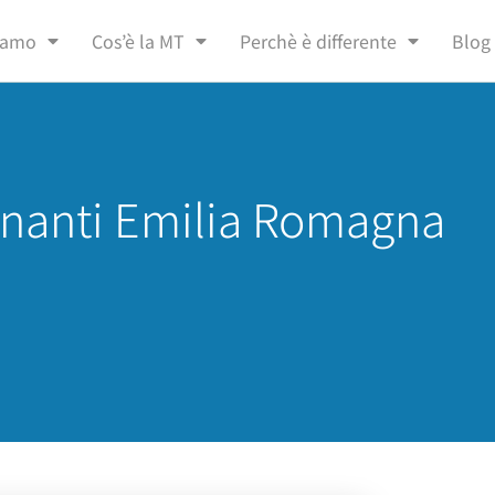
siamo
Cos’è la MT
Perchè è differente
Blog
gnanti Emilia Romagna