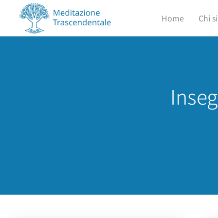
Home
Chi 
Inse